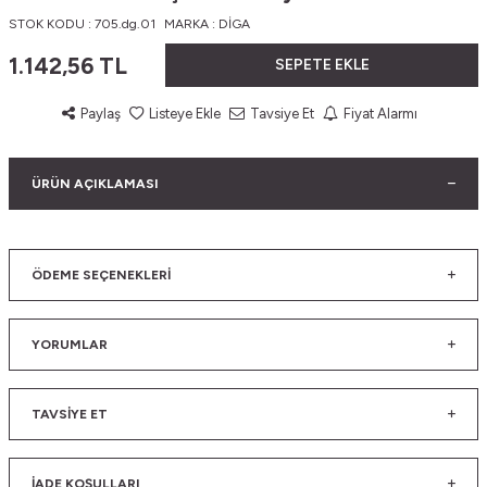
STOK KODU :
705.dg.01
MARKA :
DİGA
1.142,56
TL
SEPETE EKLE
Paylaş
Listeye Ekle
Tavsiye Et
Fiyat Alarmı
ÜRÜN AÇIKLAMASI
ÖDEME SEÇENEKLERI
YORUMLAR
TAVSIYE ET
İADE KOŞULLARI