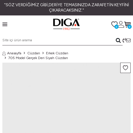
"SÖZ VERDİĞİMİZ GİBİ,DERİYE TEMASINIZDA ZARAFETİN KEYFİNİ
ÇIKARACAKSINIZ."
0
0
Anasayfa
Cüzdan
Erkek Cüzdan
705 Model Gerçek Deri Siyah Cüzdan