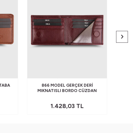
 TABA
866 MODEL GERÇEK DERI
8
MIKNATISLI BORDO CÜZDAN
MIKN
1.428,03
TL