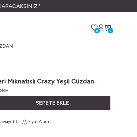
KARACAKSINIZ."
0
0
ÜZDAN
i Mıknatıslı Crazy Yeşil Cüzdan
DİGA
SEPETE EKLE
avsiye Et
Fiyat Alarmı