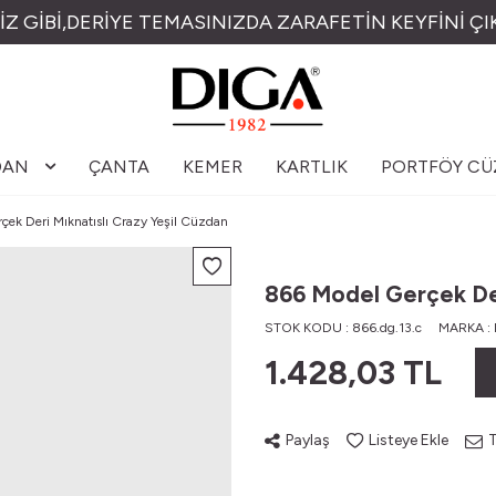
İZ GİBİ,DERİYE TEMASINIZDA ZARAFETİN KEYFİNİ ÇI
DAN
ÇANTA
KEMER
KARTLIK
PORTFÖY C
çek Deri Mıknatıslı Crazy Yeşil Cüzdan
866 Model Gerçek Der
STOK KODU :
866.dg.13.c
MARKA :
1.428,03
TL
Paylaş
Listeye Ekle
T