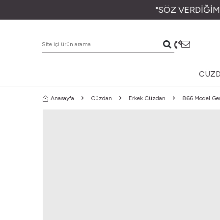
"SÖZ VERDİĞİM
CÜZ
Anasayfa
Cüzdan
Erkek Cüzdan
866 Model Ger