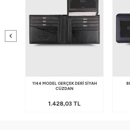
CRAZY
1144 MODEL GERÇEK DERI SIYAH
8
CÜZDAN
1.428,03
TL