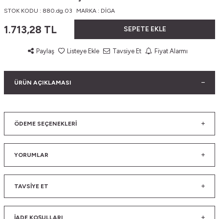
STOK KODU :
880.dg.03
MARKA :
DİGA
1.713,28
TL
SEPETE EKLE
Paylaş
Listeye Ekle
Tavsiye Et
Fiyat Alarmı
ÜRÜN AÇIKLAMASI
ÖDEME SEÇENEKLERI
YORUMLAR
TAVSIYE ET
İADE KOŞULLARI