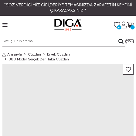
"SÖZ VERDİĞİMİZ GİBİ,DERİYE TEMASINIZDA ZARAFETİN KEYFİNİ
ÇIKARACAKSINIZ."
0
0
Anasayfa
Cüzdan
Erkek Cüzdan
880 Model Gerçek Deri Taba Cüzdan