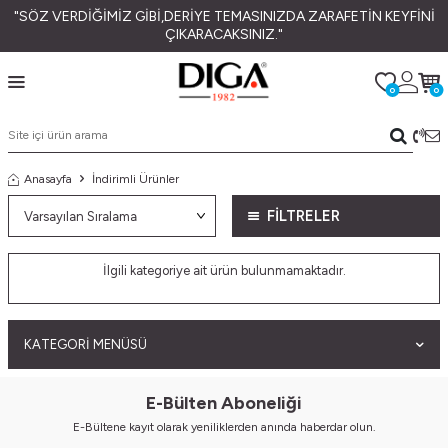
"SÖZ VERDİĞİMİZ GİBİ,DERİYE TEMASINIZDA ZARAFETİN KEYFİNİ
ÇIKARACAKSINIZ."
0
0
Anasayfa
İndirimli Ürünler
FİLTRELER
İlgili kategoriye ait ürün bulunmamaktadır.
KATEGORI MENÜSÜ
E-Bülten Aboneliği
E-Bültene kayıt olarak yeniliklerden anında haberdar olun.