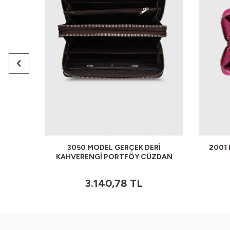
INI
3050 MODEL GERÇEK DERI
2001
AZY
KAHVERENGI PORTFÖY CÜZDAN
3.140,78
TL