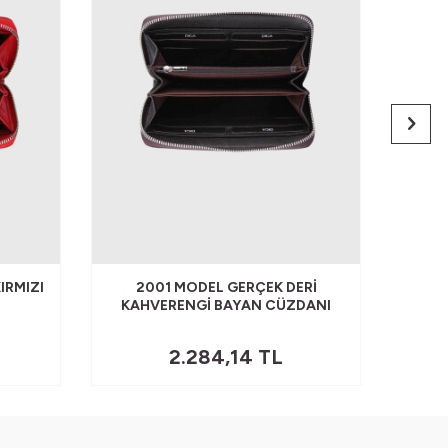
IRMIZI
2001 MODEL GERÇEK DERI
200
KAHVERENGI BAYAN CÜZDANI
2.284,14
TL