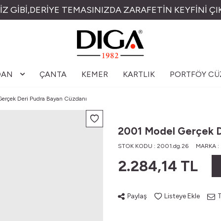
İZ GİBİ,DERİYE TEMASINIZDA ZARAFETİN KEYFİNİ ÇI
DAN
ÇANTA
KEMER
KARTLIK
PORTFÖY C
erçek Deri Pudra Bayan Cüzdanı
2001 Model Gerçek D
STOK KODU :
2001.dg.26
MARKA :
2.284,14
TL
Paylaş
Listeye Ekle
T