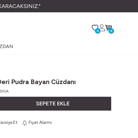
KARACAKSINIZ."
0
0
ÜZDAN
eri Pudra Bayan Cüzdanı
DİGA
SEPETE EKLE
avsiye Et
Fiyat Alarmı